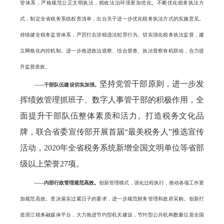
管体系，严格规范公正文明执法，税收法治环境更加优化。不断优化税务执法方
式，制定全省税务系统权责清单，出台关于进一步优化税务执法方式的实施意见。
持续健全税务监管体系，严厉打击涉税违法犯罪行为。切实强化税务执法监督，建
立网格化内控机制。进一步推进政治巡察、综合督查、执法督察有机联动，合力提
升监督质效。
坚持党管干部原则，进一步发
——干部队伍建设切实加强。
挥绩效管理抓班子、数字人事管干部的积极作用，全
面提升干部队伍整体素质和活力。打造税务文化品
牌，联合省委宣传部开展首届“最美税务人”推选宣传
活动，2020年全省税务系统新增全国文明单位等省部
级以上荣誉27项。
——内部行政管理规范高效。
创新管理模式，强化过程执行，推动各项工作更
加规范高效。坚决落实过紧日子的要求，进一步规范财务管理和政府采购。创新打
造浙江税务融媒体平台，大力推进节约型机关建设，节约型公共机构数量位居全国