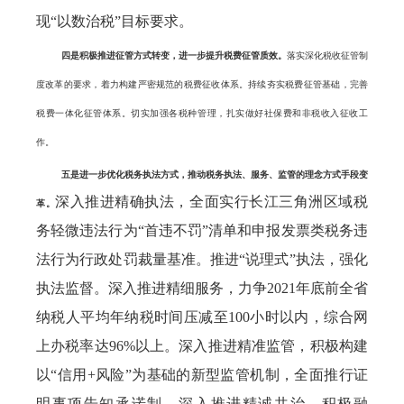
现“以数治税”目标要求。
四是积极推进征管方式转变，进一步提升税费征管质效。
落实深化税收征管制
度改革的要求，着力构建严密规范的税费征收体系。持续夯实税费征管基础，完善
税费一体化征管体系。切实加强各税种管理，扎实做好社保费和非税收入征收工
作。
五是进一步优化税务执法方式，推动税务执法、服务、监管的理念方式手段变
深入推进精确执法，全面实行长江三角洲区域税
革。
务轻微违法行为“首违不罚”清单和申报发票类税务违
法行为行政处罚裁量基准。推进“说理式”执法，强化
执法监督。深入推进精细服务，力争2021年底前全省
纳税人平均年纳税时间压减至100小时以内，综合网
上办税率达96%以上。深入推进精准监管，积极构建
以“信用+风险”为基础的新型监管机制，全面推行证
明事项告知承诺制。深入推进精诚共治，积极融