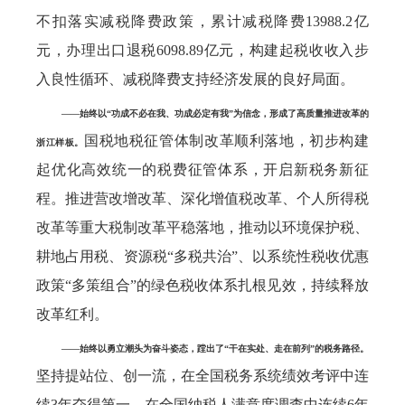
不扣落实减税降费政策，累计减税降费13988.2亿
元，办理出口退税6098.89亿元，构建起税收收入步
入良性循环、减税降费支持经济发展的良好局面。
——始终以“功成不必在我、功成必定有我”为信念，形成了高质量推进改革的
国税地税征管体制改革顺利落地，初步构建
浙江样板。
起优化高效统一的税费征管体系，开启新税务新征
程。推进营改增改革、深化增值税改革、个人所得税
改革等重大税制改革平稳落地，推动以环境保护税、
耕地占用税、资源税“多税共治”、以系统性税收优惠
政策“多策组合”的绿色税收体系扎根见效，持续释放
改革红利。
——始终以勇立潮头为奋斗姿态，蹚出了“干在实处、走在前列”的税务路径。
坚持提站位、创一流，在全国税务系统绩效考评中连
续3年夺得第一，在全国纳税人满意度调查中连续6年